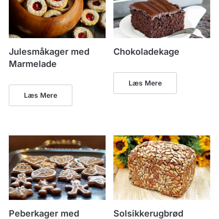
Julesmåkager med
Chokoladekage
Marmelade
Læs Mere
Læs Mere
Peberkager med
Solsikkerugbrød