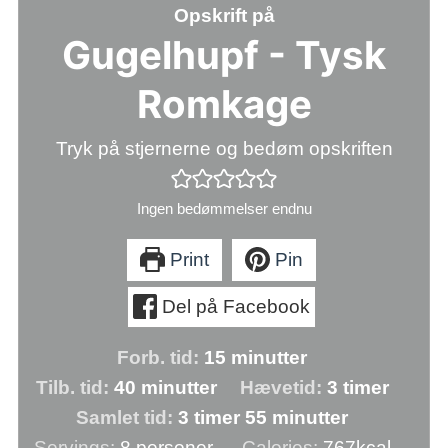
Opskrift på
Gugelhupf - Tysk
Romkage
Tryk på stjernerne og bedøm opskriften
Ingen bedømmelser endnu
Print
Pin
Del på Facebook
minutter
Forb. tid:
15
minutter
minutter
timer
Tilb. tid:
40
minutter
Hævetid:
3
timer
timer
minutter
Samlet tid:
3
timer
55
minutter
Servings:
8
personer
Calories:
767
kcal