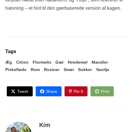
hævning – et hint til den gærbaserede version af kagen.
Tags
Æg
Citron
Flormelis
Gær
Hvedemel
Mandler
Piskefløde
Rom
Rosiner
Smør
Sukker
Vanilje
Tweet
Share
Pin It
Print
Kim