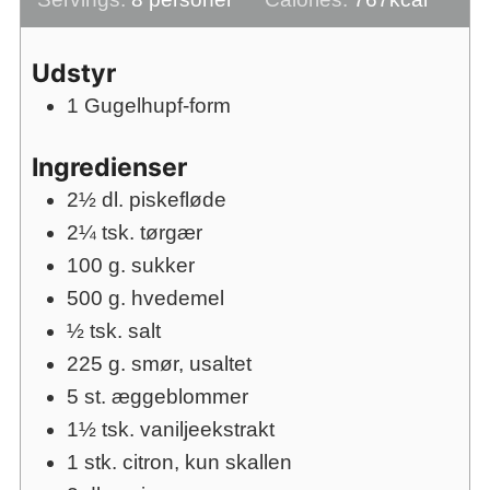
Udstyr
1 Gugelhupf-form
Ingredienser
2½
dl.
piskefløde
2¼
tsk.
tørgær
100
g.
sukker
500
g.
hvedemel
½
tsk.
salt
225
g.
smør, usaltet
5
st.
æggeblommer
1½
tsk.
vaniljeekstrakt
1
stk.
citron, kun skallen