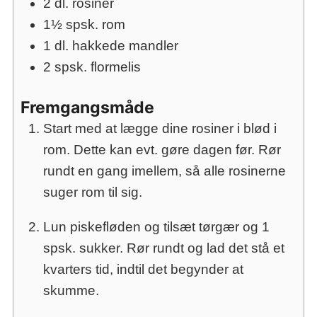
2
dl.
rosiner
1½
spsk.
rom
1
dl.
hakkede mandler
2
spsk.
flormelis
Fremgangsmåde
Start med at lægge dine rosiner i blød i
rom. Dette kan evt. gøre dagen før. Rør
rundt en gang imellem, så alle rosinerne
suger rom til sig.
Lun piskefløden og tilsæt tørgær og 1
spsk. sukker. Rør rundt og lad det stå et
kvarters tid, indtil det begynder at
skumme.