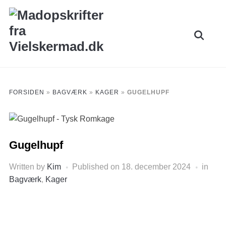
Skip
to
Search
content
for:
FORSIDEN
»
BAGVÆRK
»
KAGER
»
GUGELHUPF
Gugelhupf
Written by
Kim
Published on
18. december 2024
in
Bagværk
,
Kager