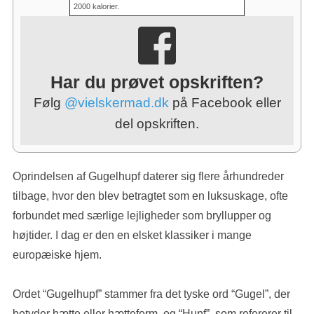
2000 kalorier.
Har du prøvet opskriften?
Følg
@vielskermad.dk
på Facebook eller
del opskriften.
Oprindelsen af Gugelhupf daterer sig flere århundreder
tilbage, hvor den blev betragtet som en luksuskage, ofte
forbundet med særlige lejligheder som bryllupper og
højtider. I dag er den en elsket klassiker i mange
europæiske hjem.
Ordet “Gugelhupf” stammer fra det tyske ord “Gugel”, der
betyder hætte eller hætteform, og “Hupf”, som refererer til