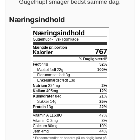
Gugelhupf smager bedst samme dag.
Næringsindhold
Næringsindhold
Gugelhupf - Tysk Romkage
Mængde pr. portion
767
Kalorier
% Daglig værdi*
Fedt
44
g
52
%
Mættet fedt
22
g
100
%
Flerumættet fedt
3
g
Enkelumættet fedt
13
g
Natrium
224
mg
2
%
Kalium
405
mg
12
%
Kulhydrater
84
g
21
%
Sukker
14
g
25
%
Protein
13
g
22
%
Vitamin A
1163
IU
47
%
Vitamin C
2
mg
3
%
Calcium
80
mg
10
%
Jern
4
mg
44
%
* Procentværdier er baseret på en daglig kost på