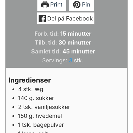
Print
Pin
Del på Facebook
minutter
Forb. tid:
15
minutter
minutter
Tilb. tid:
30
minutter
minutter
Samlet tid:
45
minutter
Servings:
3
stk.
Ingredienser
4
stk.
æg
140
g.
sukker
2
tsk.
vaniljesukker
150
g.
hvedemel
1
tsk.
bagepulver