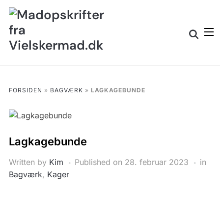
Skip
to
Search
content
for:
FORSIDEN
»
BAGVÆRK
»
LAGKAGEBUNDE
Lagkagebunde
Written by
Kim
Published on
28. februar 2023
in
Bagværk
,
Kager