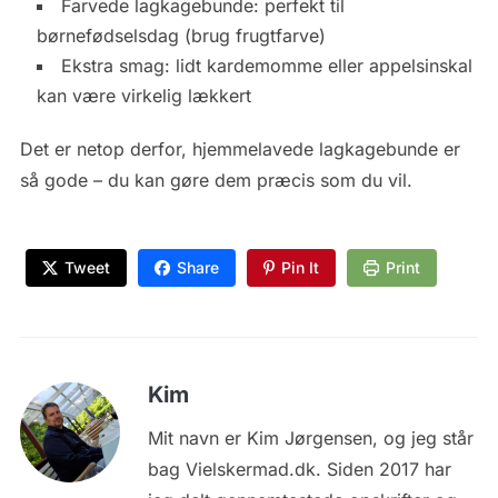
Farvede lagkagebunde: perfekt til
børnefødselsdag (brug frugtfarve)
Ekstra smag: lidt kardemomme eller appelsinskal
kan være virkelig lækkert
Det er netop derfor, hjemmelavede lagkagebunde er
så gode – du kan gøre dem præcis som du vil.
Tweet
Share
Pin It
Print
Kim
Mit navn er Kim Jørgensen, og jeg står
bag Vielskermad.dk. Siden 2017 har