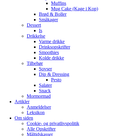
Muffins
Mug Cake (Kage i Kop)
Brød & Boller
Småkager
Dessert
Is
Drikkelse
Varme drikke
Drinksopskrifter
Smoothies
Kolde drikke
Tilbehør
Sovser
Dip & Dressing
Pesto
Salater
Snack
Mormormad
Artikler
Anmeldelser
Leksikon
Om siden
Cookie- og privatlivspolitik
Alle Opskrifter
Måltidskasser