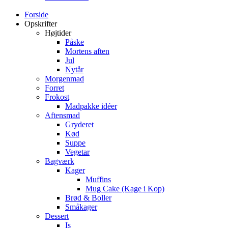
Forside
Opskrifter
Højtider
Påske
Mortens aften
Jul
Nytår
Morgenmad
Forret
Frokost
Madpakke idéer
Aftensmad
Gryderet
Kød
Suppe
Vegetar
Bagværk
Kager
Muffins
Mug Cake (Kage i Kop)
Brød & Boller
Småkager
Dessert
Is