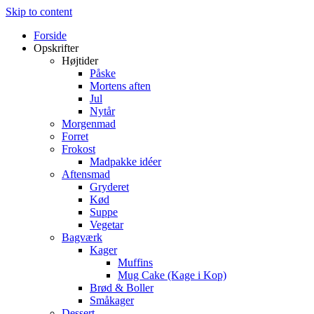
Skip to content
Forside
Opskrifter
Højtider
Påske
Mortens aften
Jul
Nytår
Morgenmad
Forret
Frokost
Madpakke idéer
Aftensmad
Gryderet
Kød
Suppe
Vegetar
Bagværk
Kager
Muffins
Mug Cake (Kage i Kop)
Brød & Boller
Småkager
Dessert