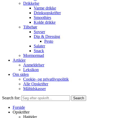
Drikkelse
Varme drikke
Drinksopskrifter
Smoothies
Kolde drikke
Tilbehør
Sovser
Dip & Dressing
Pesto
Salater
Snack
Mormormad
Artikler
Anmeldelser
Leksikon
Om siden
Cookie- og privatlivspolitik
Alle Opskrifter
Måltidskasser
Search for:
Forside
Opskrifter
Højtider