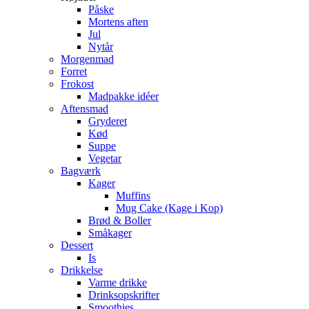
Påske
Mortens aften
Jul
Nytår
Morgenmad
Forret
Frokost
Madpakke idéer
Aftensmad
Gryderet
Kød
Suppe
Vegetar
Bagværk
Kager
Muffins
Mug Cake (Kage i Kop)
Brød & Boller
Småkager
Dessert
Is
Drikkelse
Varme drikke
Drinksopskrifter
Smoothies