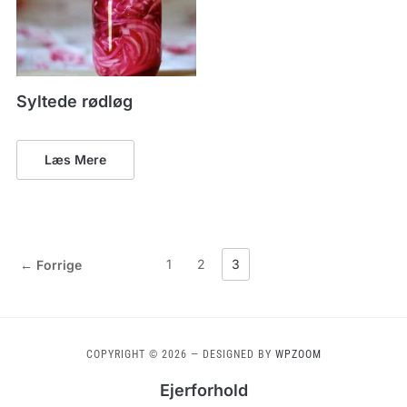
Syltede rødløg
Læs Mere
1
2
3
← Forrige
COPYRIGHT © 2026
— DESIGNED BY
WPZOOM
Ejerforhold