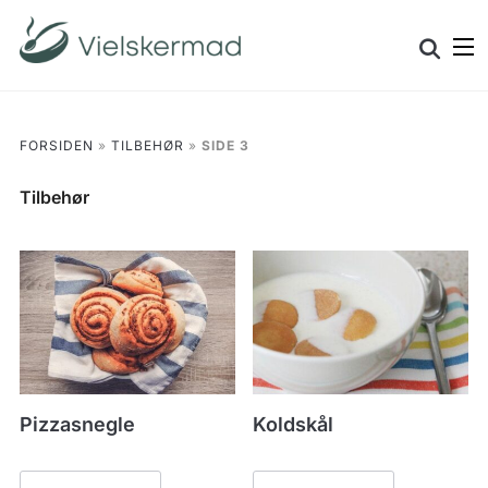
Skip
Search
to
for:
content
FORSIDEN
»
TILBEHØR
»
SIDE 3
Tilbehør
Pizzasnegle
Koldskål