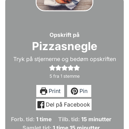
Opskrift på
Pizzasnegle
Tryk på stjernerne og bedøm opskriften
5
fra 1 stemme
Print
Pin
Del på Facebook
time
minutter
Forb. tid:
1
time
Tilb. tid:
15
minutter
time
minutter
Samlet tid:
1
time
15
minutter