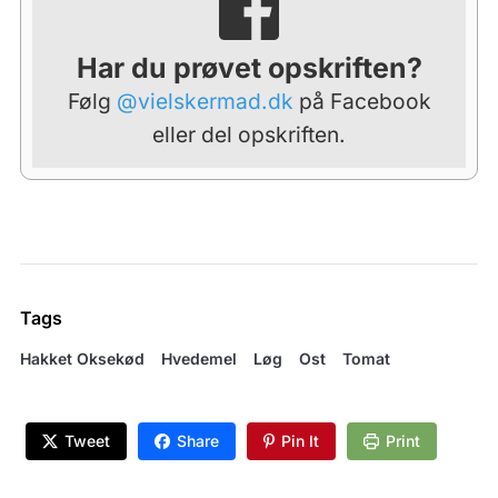
Har du prøvet opskriften?
Følg
@vielskermad.dk
på Facebook
eller del opskriften.
Tags
Hakket Oksekød
Hvedemel
Løg
Ost
Tomat
Tweet
Share
Pin It
Print