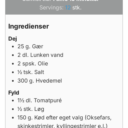
Servings:
12
stk.
Ingredienser
Dej
25
g.
Gær
2
dl.
Lunken vand
2
spsk.
Olie
½
tsk.
Salt
300
g.
Hvedemel
Fyld
1½
dl.
Tomatpuré
½
stk.
Løg
150
g.
Kød efter eget valg (Oksefars,
skinkestrimler, kyllingestrimler e.l.)