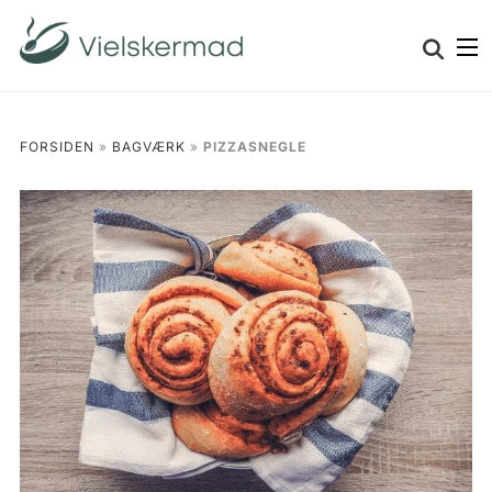
Skip
Search
to
for:
content
FORSIDEN
»
BAGVÆRK
»
PIZZASNEGLE