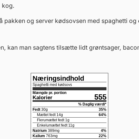
i kog.
å pakken og server kødsovsen med spaghetti og e
, kan man sagtens tilsætte lidt grøntsager, bacon
Næringsindhold
Spaghetti med kødsovs
Mængde pr. portion
555
Kalorier
% Daglig værdi*
Fedt
30
g
35
%
Mættet fedt
14
g
64
%
Flerumættet fedt
1
g
Enkelumættet fedt
11
g
Natrium
389
mg
4
%
Kalium
763
mg
22
%