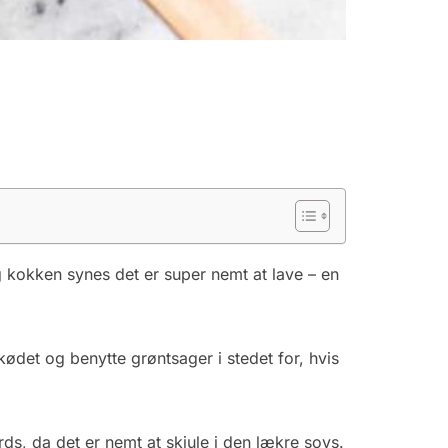
 kokken synes det er super nemt at lave – en
det og benytte grøntsager i stedet for, hvis
ds, da det er nemt at skjule i den lækre sovs.