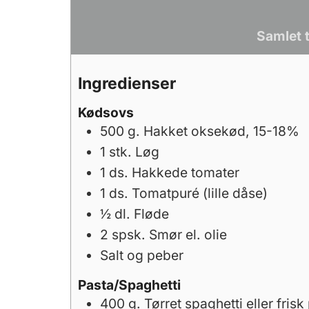
Samlet 
Ingredienser
Kødsovs
500
g.
Hakket oksekød, 15-18%
1
stk.
Løg
1
ds.
Hakkede tomater
1
ds.
Tomatpuré (lille dåse)
½
dl.
Fløde
2
spsk.
Smør el. olie
Salt og peber
Pasta/Spaghetti
400
g.
Tørret spaghetti eller frisk