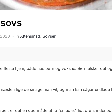
dsovs
 2020
in
Aftensmad
,
Sovser
de fleste hjem, både hos børn og voksne. Børn elsker det og
næsten lige de smage man vil, og man kan sågar undlade kø
ager, er det en god måde at få “smuglet” lidt grønt indenbor