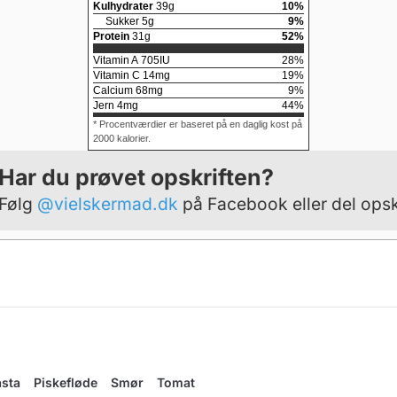
Kulhydrater
39
g
10
%
Sukker
5
g
9
%
Protein
31
g
52
%
Vitamin A
705
IU
28
%
Vitamin C
14
mg
19
%
Calcium
68
mg
9
%
Jern
4
mg
44
%
* Procentværdier er baseret på en daglig kost på
2000 kalorier.
Har du prøvet opskriften?
Følg
@vielskermad.dk
på Facebook eller del opsk
asta
Piskefløde
Smør
Tomat