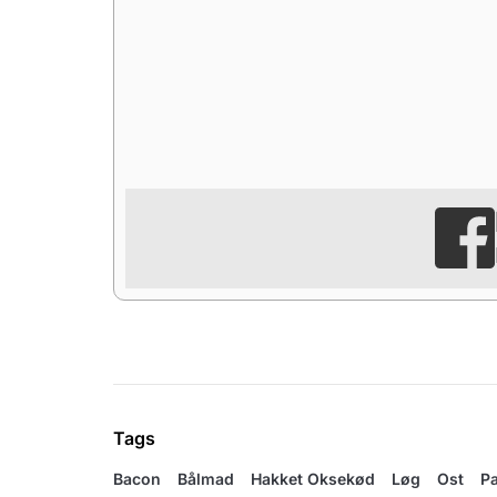
Tags
Bacon
Bålmad
Hakket Oksekød
Løg
Ost
P