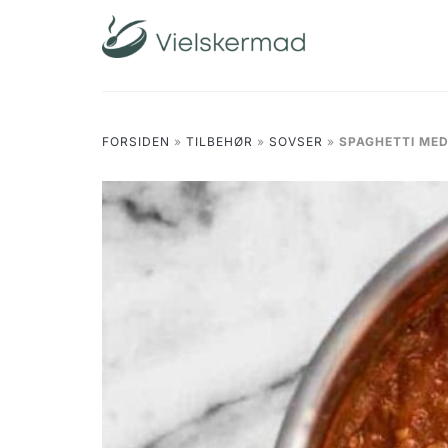
Skip
to
content
FORSIDEN
»
TILBEHØR
»
SOVSER
»
SPAGHETTI ME