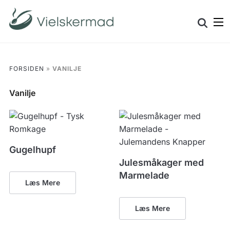
Skip
Search
to
for:
content
FORSIDEN
»
VANILJE
Vanilje
Gugelhupf
Julesmåkager med
Marmelade
Læs Mere
Læs Mere