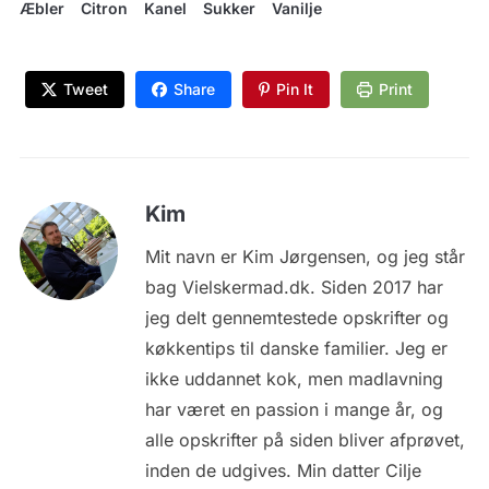
Æbler
Citron
Kanel
Sukker
Vanilje
Tweet
Share
Pin It
Print
Kim
Mit navn er Kim Jørgensen, og jeg står
bag Vielskermad.dk. Siden 2017 har
jeg delt gennemtestede opskrifter og
køkkentips til danske familier. Jeg er
ikke uddannet kok, men madlavning
har været en passion i mange år, og
alle opskrifter på siden bliver afprøvet,
inden de udgives. Min datter Cilje