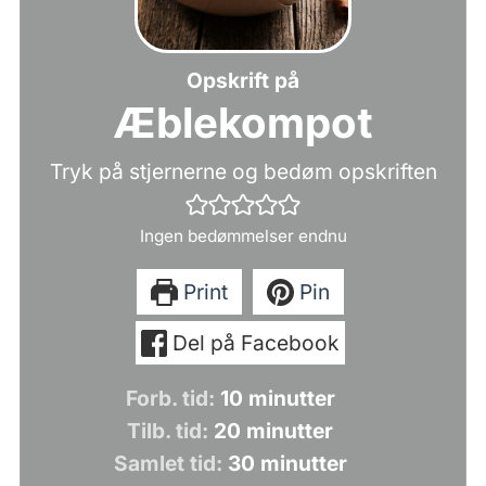
Opskrift på
Æblekompot
Tryk på stjernerne og bedøm opskriften
Ingen bedømmelser endnu
Print
Pin
Del på Facebook
minutter
Forb. tid:
10
minutter
minutter
Tilb. tid:
20
minutter
minutter
Samlet tid:
30
minutter