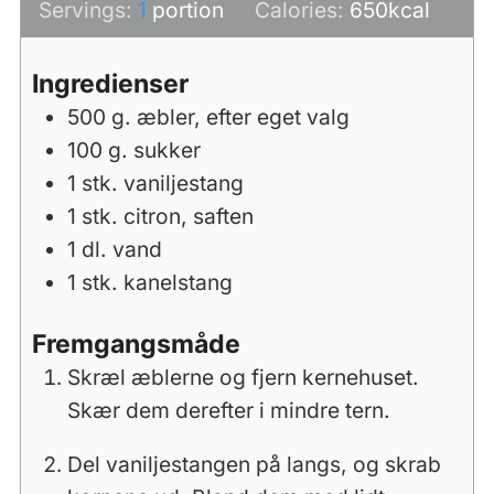
Servings:
1
portion
Calories:
650
kcal
Ingredienser
500
g.
æbler, efter eget valg
100
g.
sukker
1
stk.
vaniljestang
1
stk.
citron, saften
1
dl.
vand
1
stk.
kanelstang
Fremgangsmåde
Skræl æblerne og fjern kernehuset.
Skær dem derefter i mindre tern.
Del vaniljestangen på langs, og skrab