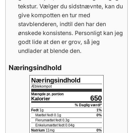
tekstur. Vælger du sidstnævnte, kan du
give kompotten en tur med
stavblenderen, indtil den har den
ønskede konsistens. Personligt kan jeg
godt lide at den er grov, så jeg
undlader at blende den.
Næringsindhold
Næringsindhold
Æblekompot
Mængde pr. portion
650
Kalorier
% Daglig værdi*
Fedt
1
g
1
%
Mættet fedt
0.1
g
0
%
Flerumættet fedt
0.3
g
Enkelumættet fedt
0.04
g
Natrium
11
mg
0
%