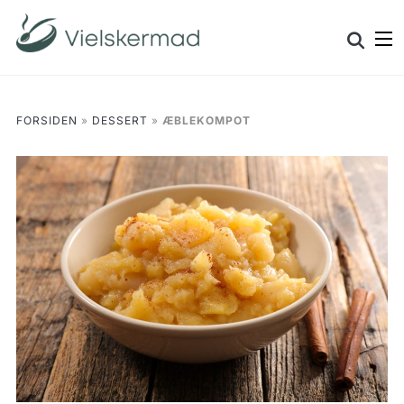
Skip
Search
to
for:
content
FORSIDEN
»
DESSERT
»
ÆBLEKOMPOT