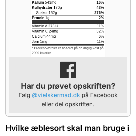
Kalium
543
mg
16
%
Kulhydrater
170
g
43
%
Sukker
152
g
276
%
Protein
1
g
2
%
Vitamin A
273
IU
11
%
Vitamin C
24
mg
32
%
Calcium
44
mg
6
%
Jern
1
mg
11
%
* Procentværdier er baseret på en daglig kost på
2000 kalorier.
Har du prøvet opskriften?
Følg
@vielskermad.dk
på Facebook
eller del opskriften.
Hvilke æblesort skal man bruge i