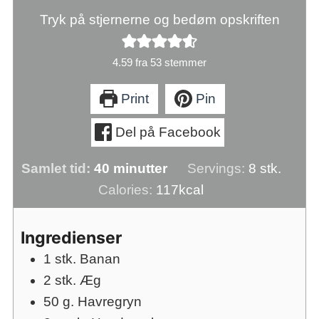
Tryk på stjernerne og bedøm opskriften
4.59
fra
53
stemmer
Print
Pin
Del på Facebook
minutter
Samlet tid:
40
minutter
Servings:
8
stk.
Calories:
117
kcal
Ingredienser
1
stk.
Banan
2
stk.
Æg
50
g.
Havregryn