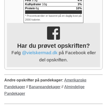
Fedt
3.3
g
4
%
Kulhydrater
10
g
3
%
Protein
6
g
10
%
* Procentværdier er baseret på en daglig kost på
2000 kalorier.
Har du prøvet opskriften?
Følg
@vielskermad.dk
på Facebook eller
del opskriften.
Andre opskrifter på pandekager:
Amerikanske
Pandekager
//
Bananpandekager
//
Almindelige
Pandekager