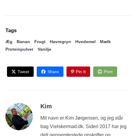
Tags
Æg
Banan
Frugt
Havregryn
Hvedemel
Mælk
Proteinpulver
Vanilje
Tweet
Share
Pin It
Print
Kim
Mit navn er Kim Jørgensen, og jeg står
bag Vielskermad.dk. Siden 2017 har jeg
delt gennemtestede opskrifter og