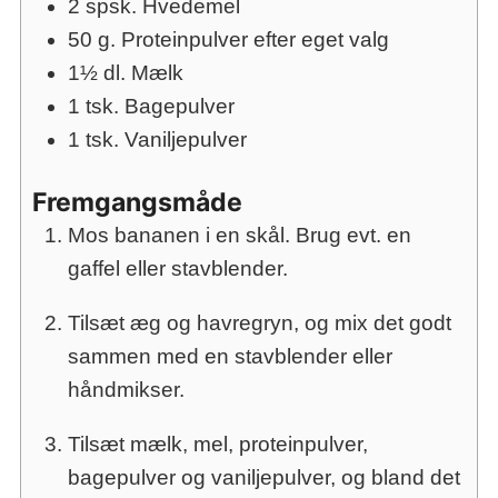
2
spsk.
Hvedemel
50
g.
Proteinpulver efter eget valg
1½
dl.
Mælk
1
tsk.
Bagepulver
1
tsk.
Vaniljepulver
Fremgangsmåde
Mos bananen i en skål. Brug evt. en
gaffel eller stavblender.
Tilsæt æg og havregryn, og mix det godt
sammen med en stavblender eller
håndmikser.
Tilsæt mælk, mel, proteinpulver,
bagepulver og vaniljepulver, og bland det