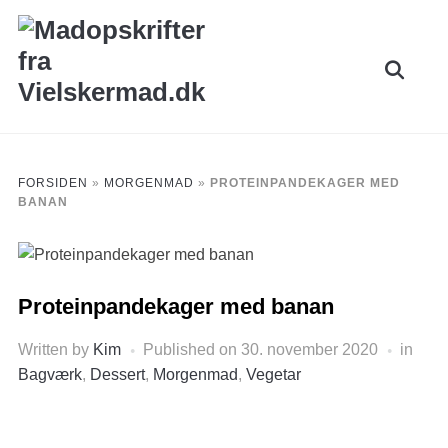
Skip
to
Search
content
for:
FORSIDEN
»
MORGENMAD
»
PROTEINPANDEKAGER MED
BANAN
Proteinpandekager med banan
Written by
Kim
Published on
30. november 2020
in
Bagværk
,
Dessert
,
Morgenmad
,
Vegetar