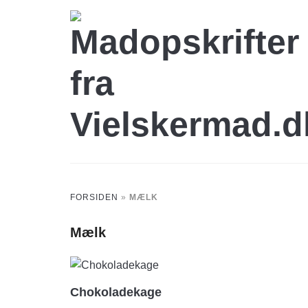
Skip
to
content
FORSIDEN
»
MÆLK
Mælk
Chokoladekage