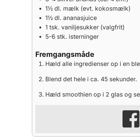
1½
dl.
mælk (evt. kokosmælk)
1½
dl.
ananasjuice
1
tsk.
vaniljesukker (valgfrit)
5-6
stk.
isterninger
Fremgangsmåde
Hæld alle ingredienser op i en bl
Blend det hele i ca. 45 sekunder.
Hæld smoothien op i 2 glas og se