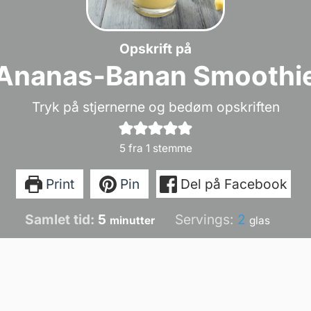
Opskrift på
Ananas-Banan Smoothi
Tryk på stjernerne og bedøm opskriften
5
fra 1 stemme
Print
Pin
Del på Facebook
minutter
Samlet tid:
5
Servings:
2
minutter
glas