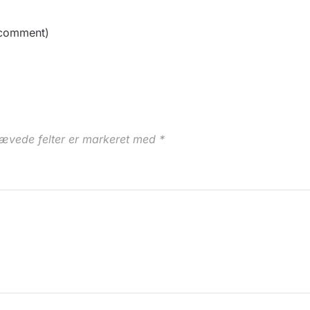
t comment
)
ævede felter er markeret med
*