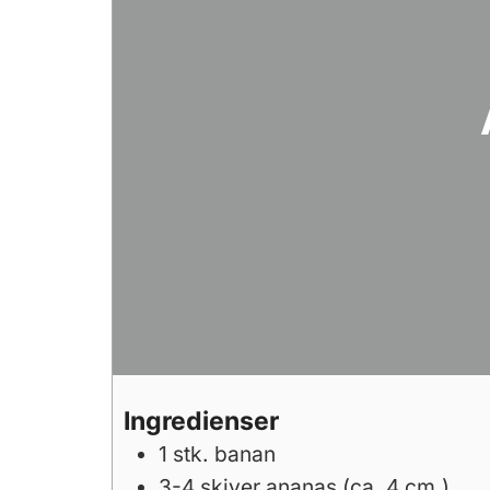
Ingredienser
1
stk.
banan
3-4
skiver
ananas (ca. 4 cm.)