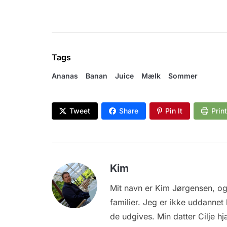
Tags
Ananas
Banan
Juice
Mælk
Sommer
Tweet
Share
Pin It
Print
Kim
Mit navn er Kim Jørgensen, og
familier. Jeg er ikke uddannet
de udgives. Min datter Cilje hj