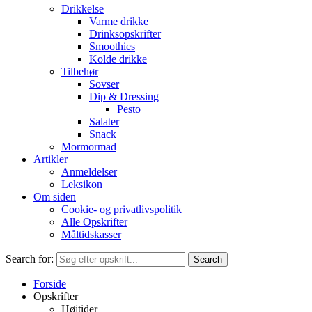
Drikkelse
Varme drikke
Drinksopskrifter
Smoothies
Kolde drikke
Tilbehør
Sovser
Dip & Dressing
Pesto
Salater
Snack
Mormormad
Artikler
Anmeldelser
Leksikon
Om siden
Cookie- og privatlivspolitik
Alle Opskrifter
Måltidskasser
Search for:
Forside
Opskrifter
Højtider