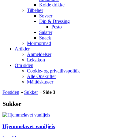
Kolde drikke
Tilbehør
Sovser
Dip & Dressing
Pesto
Salater
Snack
Mormormad
Artikler
Anmeldelser
Leksikon
Om siden
Cookie- og privatlivspolitik
Alle Opskrifter
Måltidskasser
Forsiden
»
Sukker
»
Side 3
Sukker
Hjemmelavet vaniljeis