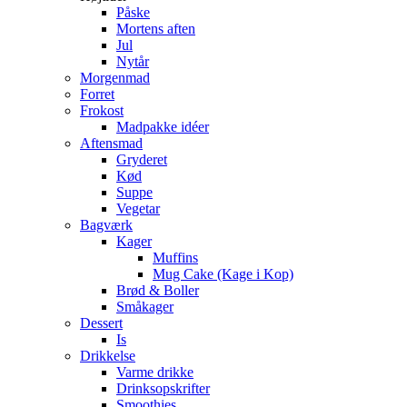
Påske
Mortens aften
Jul
Nytår
Morgenmad
Forret
Frokost
Madpakke idéer
Aftensmad
Gryderet
Kød
Suppe
Vegetar
Bagværk
Kager
Muffins
Mug Cake (Kage i Kop)
Brød & Boller
Småkager
Dessert
Is
Drikkelse
Varme drikke
Drinksopskrifter
Smoothies