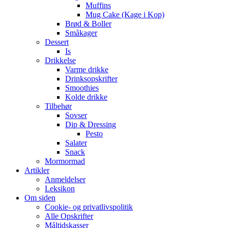
Muffins
Mug Cake (Kage i Kop)
Brød & Boller
Småkager
Dessert
Is
Drikkelse
Varme drikke
Drinksopskrifter
Smoothies
Kolde drikke
Tilbehør
Sovser
Dip & Dressing
Pesto
Salater
Snack
Mormormad
Artikler
Anmeldelser
Leksikon
Om siden
Cookie- og privatlivspolitik
Alle Opskrifter
Måltidskasser