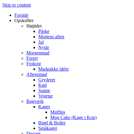
Skip to content
Forside
Opskrifter
Højtider
Påske
Mortens aften
Jul
Nytår
Morgenmad
Forret
Frokost
Madpakke idéer
Aftensmad
Gryderet
Kød
Suppe
Vegetar
Bagværk
Kager
Muffins
Mug Cake (Kage i Kop)
Brød & Boller
Småkager
Dessert