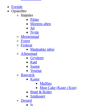
Forside
Opskrifter
Højtider
Påske
Mortens aften
Jul
Nytår
Morgenmad
Forret
Frokost
Madpakke idéer
Aftensmad
Gryderet
Kød
Suppe
Vegetar
Bagværk
Kager
Muffins
Mug Cake (Kage i Kop)
Brød & Boller
Småkager
Dessert
Is