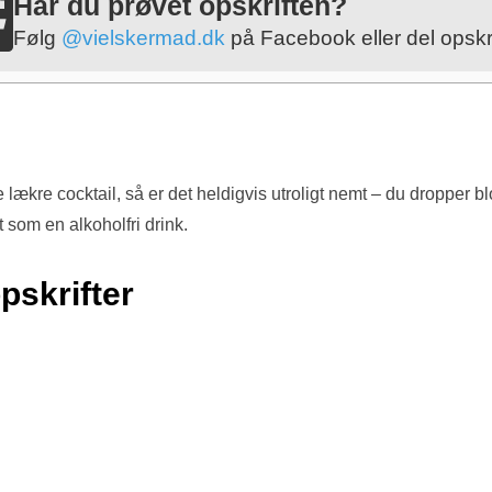
Har du prøvet opskriften?
Følg
@vielskermad.dk
på Facebook eller del opskri
lækre cocktail, så er det heldigvis utroligt nemt – du dropper bl
t som en alkoholfri drink.
pskrifter