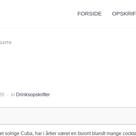
FORSIDE
OPSKRI
OJITO
20
in
Drinksopskrifter
det solrige Cuba, har i årtier været en favorit blandt mange cock