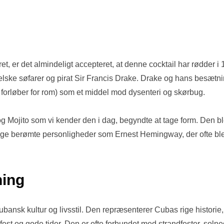
, er det almindeligt accepteret, at denne cocktail har rødder i 1
lske søfarer og pirat Sir Francis Drake. Drake og hans besætnin
n forløber for rom) som et middel mod dysenteri og skørbug.
, og Mojito som vi kender den i dag, begyndte at tage form. Den b
e berømte personligheder som Ernest Hemingway, der ofte blev 
ning
ubansk kultur og livsstil. Den repræsenterer Cubas rige historie
, fest og gode tider. Den er ofte forbundet med strandfester, 