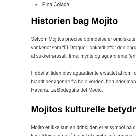
Pina Colada
Historien bag Mojito
Selvom Mojitos præcise oprindelse er omdiskuteret
var kendt som “El Draque”, opkaldt efter den enge
af sukkerrørssaft, lime, mynte og aguardiente (e
I løbet af tiden blev aguardiente erstattet af rom
blandt besøgende fra hele verden, herunder mang
Havana, La Bodeguita del Medio.
Mojitos kulturelle betyd
Mojito er ikke kun en drink; den er et symbol på c
livet. Mojito er også blevet et symbol på sommer