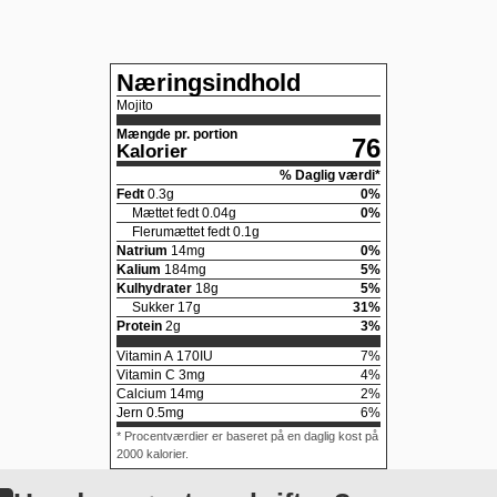
Næringsindhold
Mojito
Mængde pr. portion
76
Kalorier
% Daglig værdi*
Fedt
0.3
g
0
%
Mættet fedt
0.04
g
0
%
Flerumættet fedt
0.1
g
Natrium
14
mg
0
%
Kalium
184
mg
5
%
Kulhydrater
18
g
5
%
Sukker
17
g
31
%
Protein
2
g
3
%
Vitamin A
170
IU
7
%
Vitamin C
3
mg
4
%
Calcium
14
mg
2
%
Jern
0.5
mg
6
%
* Procentværdier er baseret på en daglig kost på
2000 kalorier.