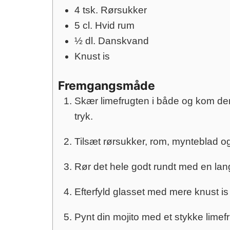
4
tsk.
Rørsukker
5
cl.
Hvid rum
½
dl.
Danskvand
Knust is
Fremgangsmåde
Skær limefrugten i både og kom dem 
tryk.
Tilsæt rørsukker, rom, mynteblad og
Rør det hele godt rundt med en lang
Efterfyld glasset med mere knust is
Pynt din mojito med et stykke limef