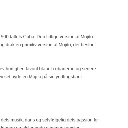
500-tallets Cuba. Den tidlige version af Mojito
g drak en primitiv version af Mojito, der bestod
lev hurtigt en favorit blandt cubanerne og senere
set nyde en Mojito på sin yndlingsbar i
, dets musik, dans og selvfølgelig dets passion for
solnedgange og afslappede sammenkomster.