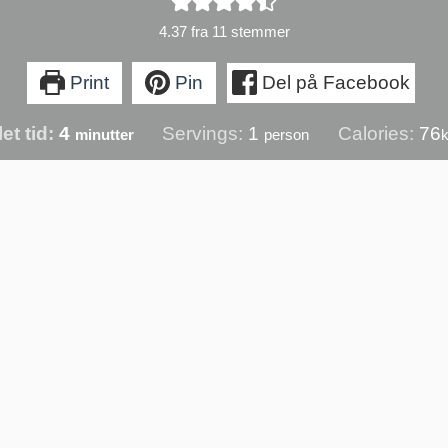
4.37
fra
11
stemmer
Print
Pin
Del på Facebook
minutter
et tid:
4
Servings:
1
Calories:
76
minutter
person
k