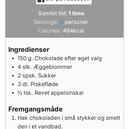
time
Samlet tid:
1
time
Servings:
4
personer
Calories:
494
kcal
Ingredienser
150
g.
Chokolade efter eget valg
4
stk.
Æggeblommer
2
spsk.
Sukker
3
dl.
Piskefløde
½
tsk.
Revet appelsinskal
Fremgangsmåde
Hak chokoladen i små stykker og smelt
den i et vandbad.