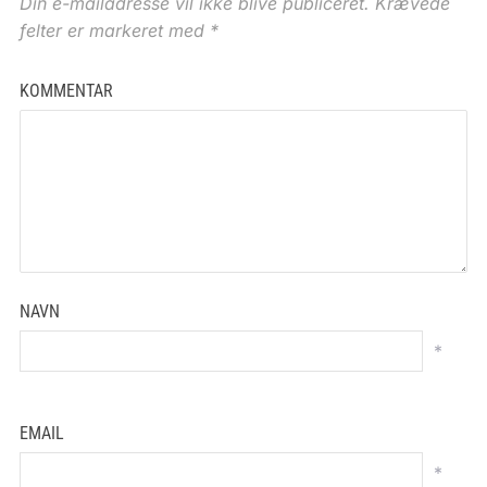
Din e-mailadresse vil ikke blive publiceret.
Krævede
felter er markeret med
*
KOMMENTAR
NAVN
*
EMAIL
*