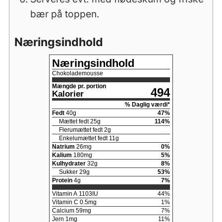
bær på toppen.
Næringsindhold
Næringsindhold
Chokolademousse
Mængde pr. portion
494
Kalorier
% Daglig værdi*
Fedt
40
g
47
%
Mættet fedt
25
g
114
%
Flerumættet fedt
2
g
Enkelumættet fedt
11
g
Natrium
26
mg
0
%
Kalium
180
mg
5
%
Kulhydrater
32
g
8
%
Sukker
29
g
53
%
Protein
4
g
7
%
Vitamin A
1103
IU
44
%
Vitamin C
0.5
mg
1
%
Calcium
59
mg
7
%
Jern
1
mg
11
%