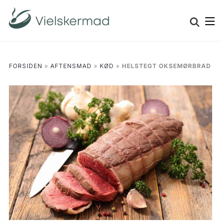
Skip
Search
to
for:
content
FORSIDEN
»
AFTENSMAD
»
KØD
»
HELSTEGT OKSEMØRBRAD