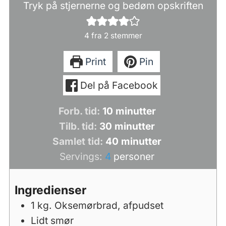
Tryk på stjernerne og bedøm opskriften
4
fra
2
stemmer
Print
Pin
Del på Facebook
minutter
Forb. tid:
10
minutter
minutter
Tilb. tid:
30
minutter
minutter
Samlet tid:
40
minutter
Servings:
4
personer
Ingredienser
1
kg.
Oksemørbrad, afpudset
Lidt smør