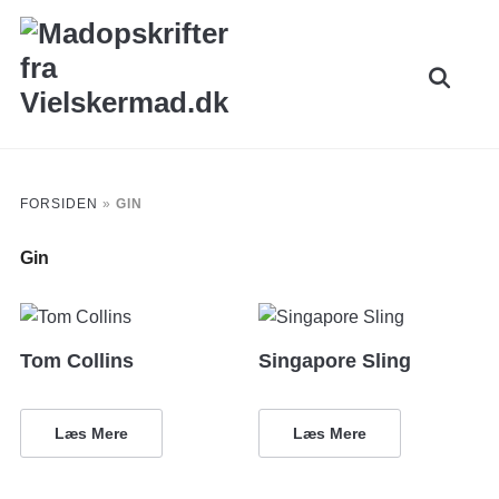
Skip
to
Search
content
for:
FORSIDEN
»
GIN
Gin
Tom Collins
Singapore Sling
Læs Mere
Læs Mere