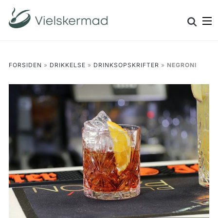
Skip
Search
to
for:
content
FORSIDEN
»
DRIKKELSE
»
DRINKSOPSKRIFTER
»
NEGRONI