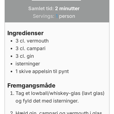
minutter
Samlet tid:
2
minutter
Servings:
1
person
Ingredienser
3
cl.
vermouth
3
cl.
campari
3
cl.
gin
isterninger
1
skive appelsin til pynt
Fremgangsmåde
Tag et lowball/whiskey-glas (lavt glas)
og fyld det med isterninger.
Hæld gin, campari og vermouth i glas