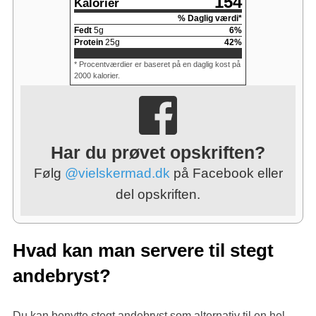
154
Kalorier
% Daglig værdi*
Fedt
5
g
6
%
Protein
25
g
42
%
* Procentværdier er baseret på en daglig kost på
2000 kalorier.
Har du prøvet opskriften?
Følg
@vielskermad.dk
på Facebook eller
del opskriften.
Hvad kan man servere til stegt
andebryst?
Du kan benytte stegt andebryst som alternativ til en hel