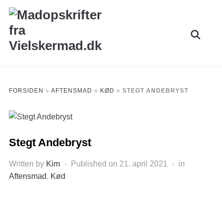
Skip
to
Search
content
for:
FORSIDEN
»
AFTENSMAD
»
KØD
»
STEGT ANDEBRYST
Stegt Andebryst
Written by
Kim
Published on
21. april 2021
in
Aftensmad
,
Kød