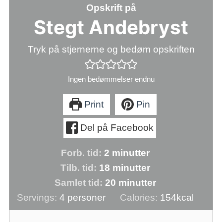
Opskrift på
Stegt Andebryst
Tryk på stjernerne og bedøm opskriften
Ingen bedømmelser endnu
Print
Pin
Del på Facebook
minutter
Forb. tid:
2
minutter
minutter
Tilb. tid:
18
minutter
minutter
Samlet tid:
20
minutter
Servings:
4
personer
Calories:
154
kcal