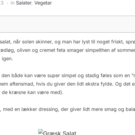
23
in
Salater
,
Vegetar
lat, når solen skinner, og man har lyst til noget friskt, s
 rødløg, oliven og cremet feta smager simpelthen af sommer
 igen.
 den både kan være super simpel og stadig føles som en “ri
n nem aftensmad, hvis du giver den lidt ekstra fylde. Og det 
lv de kræsne kan være med).
at, med en lækker dressing, der giver lidt mere smag og bal