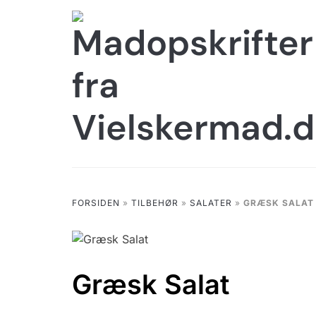
Skip
to
content
FORSIDEN
»
TILBEHØR
»
SALATER
»
GRÆSK SALAT
Græsk Salat