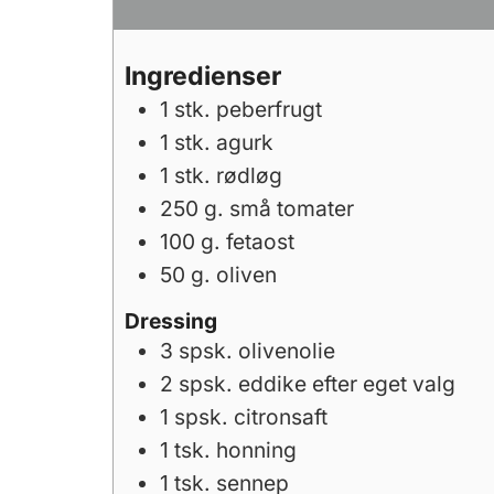
Ingredienser
1
stk.
peberfrugt
1
stk.
agurk
1
stk.
rødløg
250
g.
små tomater
100
g.
fetaost
50
g.
oliven
Dressing
3
spsk.
olivenolie
2
spsk.
eddike efter eget valg
1
spsk.
citronsaft
1
tsk.
honning
1
tsk.
sennep