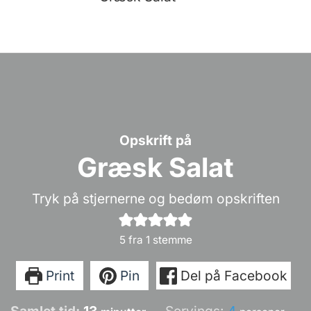
Opskrift på
Græsk Salat
Tryk på stjernerne og bedøm opskriften
5
fra 1 stemme
Print
Pin
Del på Facebook
minutter