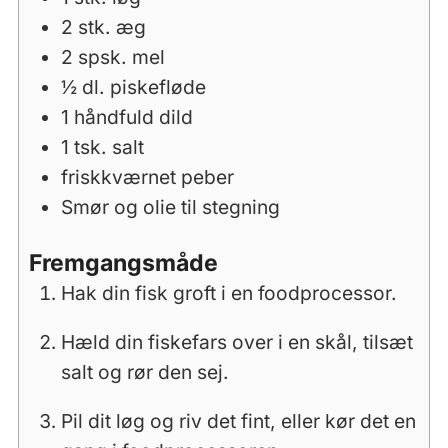
2
stk.
æg
2
spsk.
mel
½
dl.
piskefløde
1
håndfuld
dild
1
tsk.
salt
friskkværnet peber
Smør og olie til stegning
Fremgangsmåde
Hak din fisk groft i en foodprocessor.
Hæld din fiskefars over i en skål, tilsæt
salt og rør den sej.
Pil dit løg og riv det fint, eller kør det en