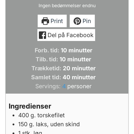
Ingen bedømmelser endnu
Print
Pin
Del på Facebook
minutter
Forb. tid:
10
minutter
minutter
Tilb. tid:
10
minutter
minutter
Trækketid:
20
minutter
minutter
Samlet tid:
40
minutter
Servings:
4
personer
Ingredienser
400
g.
torskefilet
150
g.
laks, uden skind
1
stk.
løg