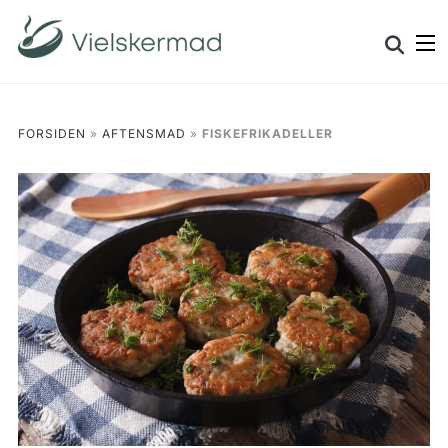
Skip
Search
to
for:
content
FORSIDEN
»
AFTENSMAD
»
FISKEFRIKADELLER