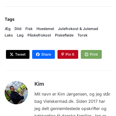
Tags
Æg
Dild
Fisk
Hvedemel
Julefrokost & Julemad
Laks
Løg
Påskefrokost
Piskefløde
Torsk
Tweet
Share
Pin It
Print
Kim
Mit navn er Kim Jørgensen, og jeg står
bag Vielskermad.dk. Siden 2017 har
jeg delt gennemtestede opskrifter og
køkkentips til danske familier. Jeg er