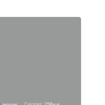
4
Calories:
256
personer
kcal