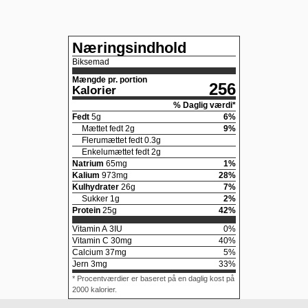
Næringsindhold
Biksemad
Mængde pr. portion
256
Kalorier
% Daglig værdi*
Fedt
5
g
6
%
Mættet fedt
2
g
9
%
Flerumættet fedt
0.3
g
Enkelumættet fedt
2
g
Natrium
65
mg
1
%
Kalium
973
mg
28
%
Kulhydrater
26
g
7
%
Sukker
1
g
2
%
Protein
25
g
42
%
Vitamin A
3
IU
0
%
Vitamin C
30
mg
40
%
Calcium
37
mg
5
%
Jern
3
mg
33
%
* Procentværdier er baseret på en daglig kost på
2000 kalorier.