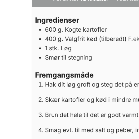
Ingredienser
600
g.
Kogte kartofler
400
g.
Valgfrit kød (tilberedt)
F.e
1
stk.
Løg
Smør til stegning
Fremgangsmåde
Hak dit løg groft og steg det på e
Skær kartofler og kød i mindre m
Brun det hele til det er godt varmt
Smag evt. til med salt og peber, 