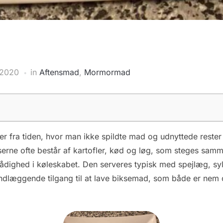
 2020
in
Aftensmad
,
Mormormad
 fra tiden, hvor man ikke spildte mad og udnyttede rester ti
serne ofte består af kartofler, kød og løg, som steges sa
 rådighed i køleskabet. Den serveres typisk med spejlæg, s
ndlæggende tilgang til at lave biksemad, som både er nem og