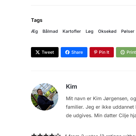
Tags
Æg
Bålmad
Kartofler
Løg
Oksekød
Pølser
Tweet
Share
Pin It
Print
Kim
Mit navn er Kim Jørgensen, og
familier. Jeg er ikke uddannet
de udgives. Min datter Cilje hj