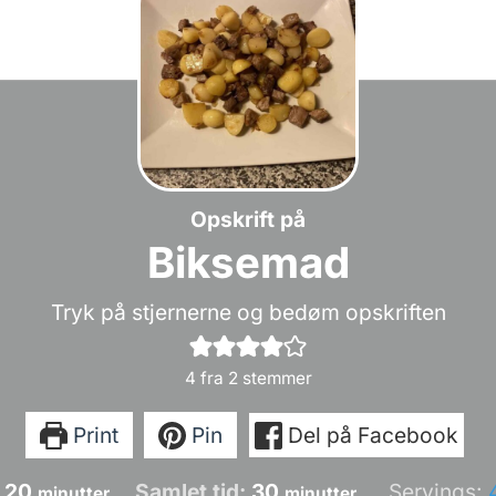
Opskrift på
Biksemad
Tryk på stjernerne og bedøm opskriften
4
fra
2
stemmer
Print
Pin
Del på Facebook
minutter
minutter
:
20
Samlet tid:
30
Servings:
minutter
minutter