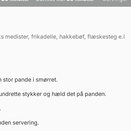
ks medister, frikadelle, hakkebøf, flæskesteg e.l
n stor pande i smørret.
undrette stykker og hæld det på panden.
.
inden servering.