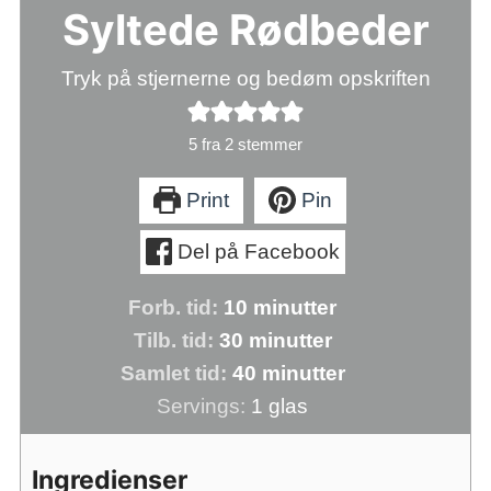
Syltede Rødbeder
Tryk på stjernerne og bedøm opskriften
5
fra
2
stemmer
Print
Pin
Del på Facebook
minutter
Forb. tid:
10
minutter
minutter
Tilb. tid:
30
minutter
minutter
Samlet tid:
40
minutter
Servings:
1
glas
Ingredienser