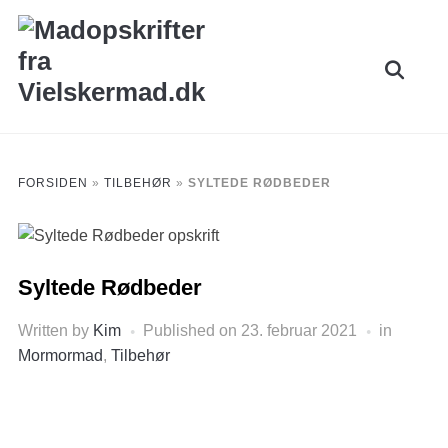
Skip
to
Search
content
for:
FORSIDEN
»
TILBEHØR
»
SYLTEDE RØDBEDER
Syltede Rødbeder
Written by
Kim
Published on
23. februar 2021
in
Mormormad
,
Tilbehør