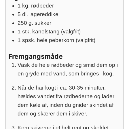
1
kg.
rødbeder
5
dl.
lagereddike
250
g.
sukker
1
stk.
kanelstang (valgfrit)
1
spsk.
hele peberkorn (valgfrit)
Fremgangsmåde
Vask de hele rødbeder og smid dem op i
en gryde med vand, som bringes i kog.
Når de har kogt i ca. 30-35 minutter,
hældes vandet fra rødbederne og lader
dem køle af, inden du gnider skindet af
dem og skærer dem i skiver.
Kom skiverne i et helt rent og skoldet