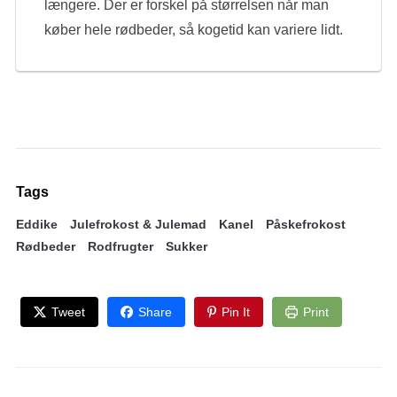
længere. Der er forskel på størrelsen når man
køber hele rødbeder, så kogetid kan variere lidt.
Tags
Eddike
Julefrokost & Julemad
Kanel
Påskefrokost
Rødbeder
Rodfrugter
Sukker
Tweet
Share
Pin It
Print