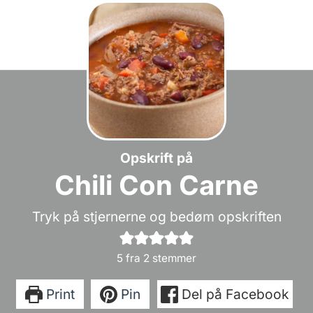
Opskrift på
Chili Con Carne
Tryk på stjernerne og bedøm opskriften
5
fra
2
stemmer
Print
Pin
Del på Facebook