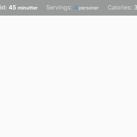
minutter
id:
45
Servings:
4
Calories:
minutter
personer