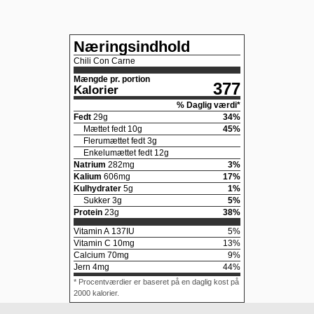
Næringsindhold
Chili Con Carne
Mængde pr. portion
377
Kalorier
% Daglig værdi*
Fedt
29
g
34
%
Mættet fedt
10
g
45
%
Flerumættet fedt
3
g
Enkelumættet fedt
12
g
Natrium
282
mg
3
%
Kalium
606
mg
17
%
Kulhydrater
5
g
1
%
Sukker
3
g
5
%
Protein
23
g
38
%
Vitamin A
137
IU
5
%
Vitamin C
10
mg
13
%
Calcium
70
mg
9
%
Jern
4
mg
44
%
* Procentværdier er baseret på en daglig kost på
2000 kalorier.