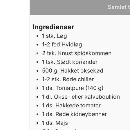
Samlet t
Ingredienser
1
stk.
Løg
1-2
fed
Hvidløg
2
tsk.
Knust spidskommen
1
tsk.
Stødt koriander
500
g.
Hakket oksekød
1-2
stk.
Røde chilier
1
ds.
Tomatpure (140 g)
1
dl.
Okse- eller kalveboullion
1
ds.
Hakkede tomater
1
ds.
Røde kidneybønner
1
ds.
Majs