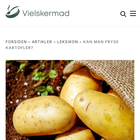
Skip
Search
to
for:
content
FORSIDEN
»
ARTIKLER
»
LEKSIKON
»
KAN MAN FRYSE
KARTOFLER?