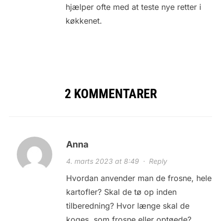
hjælper ofte med at teste nye retter i
køkkenet.
2 KOMMENTARER
Anna
4. marts 2023 at 8:49
·
Reply
Hvordan anvender man de frosne, hele
kartofler? Skal de tø op inden
tilberedning? Hvor længe skal de
koges, som frosne eller optøede?