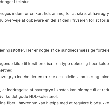
ringer i tekstur.
n bruges inden for en kort tidsramme, for at sikre, at havre
 du overveje at opbevare en del af den i fryseren for at fo
næringsstoffer. Her er nogle af de sundhedsmæssige fordele,
gende kilde til kostfibre, især en type opløselig fiber kal
 mæthed.
vregryn indeholder en række essentielle vitaminer og miner
, at inddragelse af havregryn i kosten kan bidrage til at r
åvirke det gode HDL-kolesterol.
ge fiber i havregryn kan hjælpe med at regulere blodsukke