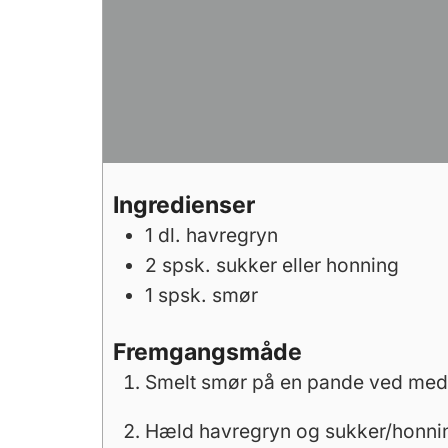
Ingredienser
1
dl.
havregryn
2
spsk.
sukker eller honning
1
spsk.
smør
Fremgangsmåde
Smelt smør på en pande ved med
Hæld havregryn og sukker/honning