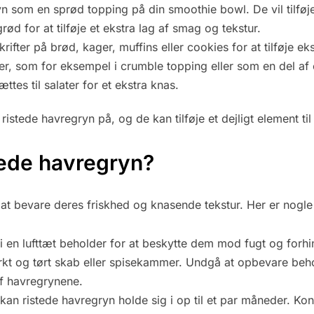
n som en sprød topping på din smoothie bowl. De vil tilføj
rød for at tilføje et ekstra lag af smag og tekstur.
ifter på brød, kager, muffins eller cookies for at tilføje ek
er, som for eksempel i crumble topping eller som en del a
tes til salater for et ekstra knas.
tede havregryn på, og de kan tilføje et dejligt element til 
ede havregryn?
at bevare deres friskhed og knasende tekstur. Her er nogle 
 en lufttæt beholder for at beskytte dem mod fugt og forhin
rkt og tørt skab eller spisekammer. Undgå at opbevare beh
af havregrynene.
an ristede havregryn holde sig i op til et par måneder. Kon