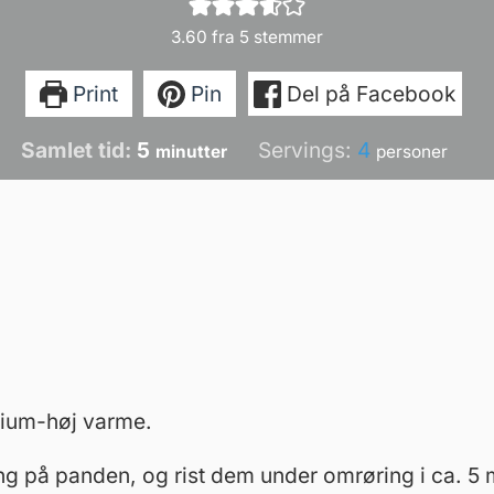
3.60
fra
5
stemmer
Print
Pin
Del på Facebook
minutter
Samlet tid:
5
Servings:
4
minutter
personer
ium-høj varme.
 på panden, og rist dem under omrøring i ca. 5 mi