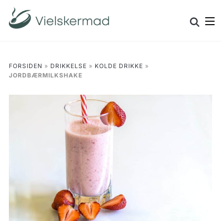
Skip
Search
to
for:
content
FORSIDEN
»
DRIKKELSE
»
KOLDE DRIKKE
»
JORDBÆRMILKSHAKE