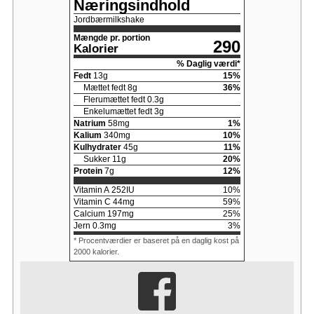
Næringsindhold
Jordbærmilkshake
Mængde pr. portion
290
Kalorier
% Daglig værdi*
Fedt
13
g
15
%
Mættet fedt
8
g
36
%
Flerumættet fedt
0.3
g
Enkelumættet fedt
3
g
Natrium
58
mg
1
%
Kalium
340
mg
10
%
Kulhydrater
45
g
11
%
Sukker
11
g
20
%
Protein
7
g
12
%
Vitamin A
252
IU
10
%
Vitamin C
44
mg
59
%
Calcium
197
mg
25
%
Jern
0.3
mg
3
%
* Procentværdier er baseret på en daglig kost på
2000 kalorier.