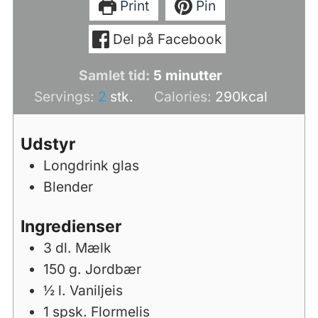
Print
Pin
Del på Facebook
minutter
Samlet tid:
5
minutter
Servings:
2
stk.
Calories:
290
kcal
Udstyr
Longdrink glas
Blender
Ingredienser
3
dl.
Mælk
150
g.
Jordbær
½
l.
Vaniljeis
1
spsk.
Flormelis