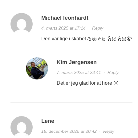
Michael leonhardt
4. marts 2025 at 17:14
·
Reply
Den var lige i skabet 💪🏼👍🏻🕺🏻🕺🏻🤠
Kim Jørgensen
7. marts 2025 at 23:41
·
Reply
Det er jeg glad for at høre 🙂
Lene
16. december 2025 at 20:42
·
Reply