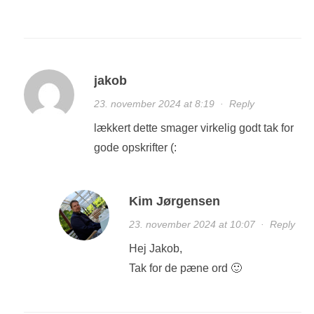
jakob
23. november 2024 at 8:19
·
Reply
lækkert dette smager virkelig godt tak for
gode opskrifter (:
Kim Jørgensen
23. november 2024 at 10:07
·
Reply
Hej Jakob,
Tak for de pæne ord 🙂