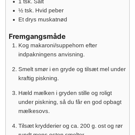
1
tsk.
Salt
½
tsk.
Hvid peber
Et drys muskatnød
Fremgangsmåde
Kog makaroni/suppehorn efter
indpakningens anvisning.
Smelt smør i en gryde og tilsæt mel under
kraftig piskning.
Hæld mælken i gryden stille og roligt
under piskning, så du får en god opbagt
mælkesovs.
Tilsæt krydderier og ca. 200 g. ost og rør
rundt mens osten smelter.