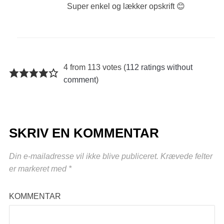
Super enkel og lækker opskrift 😊
4 from 113 votes (
112 ratings without
comment
)
SKRIV EN KOMMENTAR
Din e-mailadresse vil ikke blive publiceret.
Krævede felter
er markeret med
*
KOMMENTAR