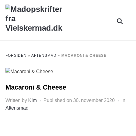
Skip
to
Search
content
for:
FORSIDEN
»
AFTENSMAD
»
MACARONI & CHEESE
Macaroni & Cheese
Written by
Kim
Published on
30. november 2020
in
Aftensmad