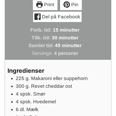
Print
Pin
Del på Facebook
minutter
Forb. tid:
15
minutter
minutter
Tilb. tid:
30
minutter
minutter
Samlet tid:
45
minutter
Servings:
4
personer
Ingredienser
225
g.
Makaroni eller suppehorn
300
g.
Revet cheddar ost
4
spsk.
Smør
4
spsk.
Hvedemel
6
dl.
Mælk