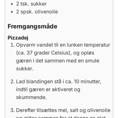
2
tsk.
sukker
2
spsk.
olivenolie
Fremgangsmåde
Pizzadej
Opvarm vandet til en lunken temperatur
(ca. 37 grader Celsius), og opløs
gæren i det sammen med en smule
sukker.
Lad blandingen stå i ca. 10 minutter,
indtil gæren er aktiveret og
skummende.
Derefter tilsættes mel, salt og olivenolie
og æltes sammen for at danne en glat