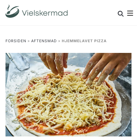
Skip
Search
to
for:
content
FORSIDEN
»
AFTENSMAD
»
HJEMMELAVET PIZZA