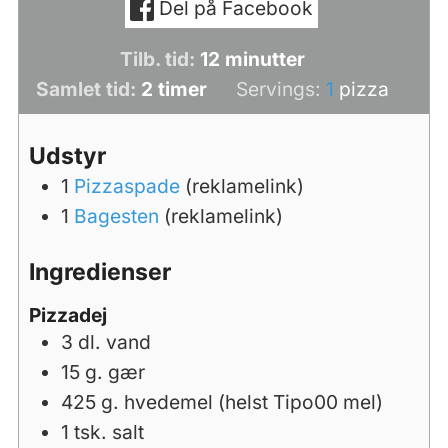
Del på Facebook
minutter
Tilb. tid:
12
minutter
timer
Samlet tid:
2
timer
Servings:
1
pizza
Udstyr
1
Pizzaspade
(reklamelink)
1
Bagesten
(reklamelink)
Ingredienser
Pizzadej
3
dl.
vand
15
g.
gær
425
g.
hvedemel (helst Tipo00 mel)
1
tsk.
salt