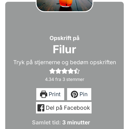
Opskrift på
Filur
Tryk på stjernerne og bedøm opskriften
4.34
fra
3
stemmer
Print
Pin
Del på Facebook
minutter
Samlet tid:
3
minutter