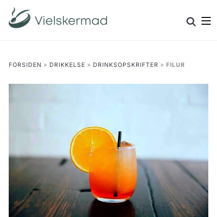
Skip
Search
to
for:
content
FORSIDEN
»
DRIKKELSE
»
DRINKSOPSKRIFTER
»
FILUR