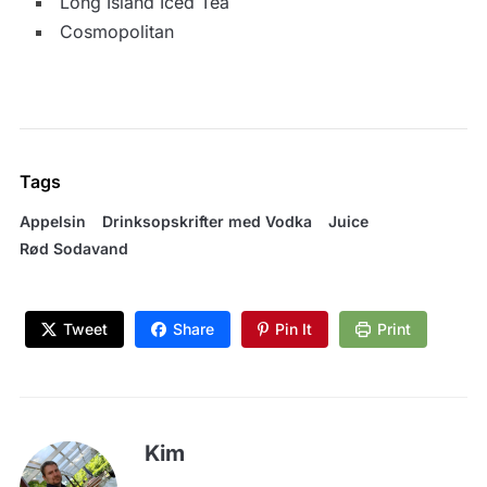
Long Island Iced Tea
Cosmopolitan
Tags
Appelsin
Drinksopskrifter med Vodka
Juice
Rød Sodavand
Tweet
Share
Pin It
Print
Kim