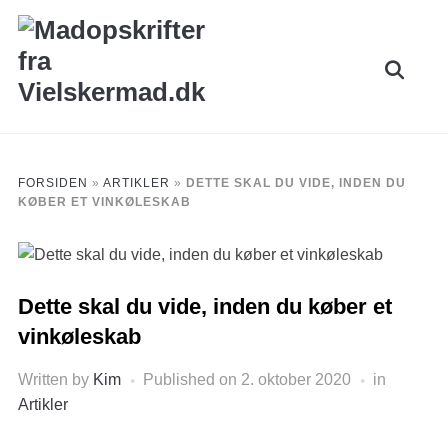
Skip
to
Search
content
for:
FORSIDEN
»
ARTIKLER
»
DETTE SKAL DU VIDE, INDEN DU
KØBER ET VINKØLESKAB
Dette skal du vide, inden du køber et
vinkøleskab
Written by
Kim
Published on
2. oktober 2020
in
Artikler